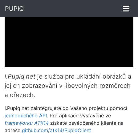
PUPIQ
i.Pupiq.net
je služba pro ukládání obrázků a
jejich zobrazování v libovolných rozměrech
a ořezech.
i.Pupiq.net zaintegrujete do Vašeho projektu pomocí
jednoduchého API
. Pro aplikace vystavěné ve
frameworku ATK14
získáte osvědčeného klienta na
adrese
github.com/atk14/PupiqClient